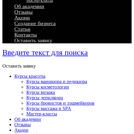
Мастер-классы
Об академии
Отзывы
Акции
Создание бизнеса
Статьи
Контакты
Оставить заявку
Введите текст для поиска
Оставить заявку
Курсы красоты
Курсы маникюра и педикюра
Курсы косметологии
Курсы визажа
Курсы депиляции
Курсы бровистов и лэшмейкеров
Курсы массажа и SPA
Мастер-классы
Об академии
Отзывы
Акции