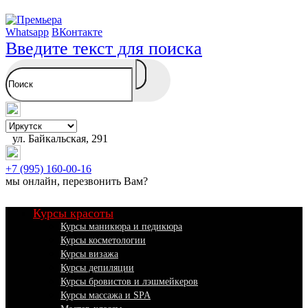
Whatsapp
ВКонтакте
Введите текст для поиска
ул. Байкальская, 291
+7 (995) 160-00-16
мы онлайн,
перезвонить Вам
?
Курсы красоты
Курсы маникюра и педикюра
Курсы косметологии
Курсы визажа
Курсы депиляции
Курсы бровистов и лэшмейкеров
Курсы массажа и SPA