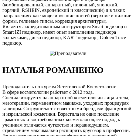
(комбинированный, аппаратный, пилочный, японский,
горячий, P.SHEIN, европейский и классический) и в таких
направлениях как: моделирование ногтей (верхние и нижние
формы, гелиевые типсы, коррекция архитектуры).
Является аккредитованным инструктором Smart педикюр и
Smart IZI педикюр, имеет опыт выполнения педикюра
колпачками, диско педикюр, KART педикюр , Golden Trace
педикюр.
НАТАЛЬЯ РОМАНЕНКО
Преподаватель по курсам Эстетической Косметологии.
В сфере косметологии работает с 2012 года.
Специализируется на аппаратной косметологии лица и тела,
мезотерапии, перманентном макияже, уходовых процедурах
за лицом. Сотрудничает с известными брендами французской
и израильской косметики. Взрастила не одно поколение
грамотных и востребованных косметологов, ее подход к
ученикам отличается чуткостью и неравнодушием,
стремлением максимально расширить кругозор в профессии.
Занимается повышением квалификации и аттестацией